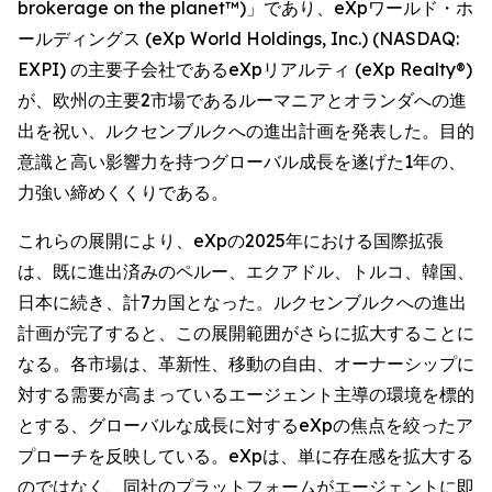
brokerage on the planet™)」であり、eXpワールド・ホ
ールディングス (eXp World Holdings, Inc.) (NASDAQ:
EXPI) の主要子会社であるeXpリアルティ (eXp Realty®)
が、欧州の主要2市場であるルーマニアとオランダへの進
出を祝い、ルクセンブルクへの進出計画を発表した。目的
意識と高い影響力を持つグローバル成長を遂げた1年の、
力強い締めくくりである。
これらの展開により、eXpの2025年における国際拡張
は、既に進出済みのペルー、エクアドル、トルコ、韓国、
日本に続き、計7カ国となった。ルクセンブルクへの進出
計画が完了すると、この展開範囲がさらに拡大することに
なる。各市場は、革新性、移動の自由、オーナーシップに
対する需要が高まっているエージェント主導の環境を標的
とする、グローバルな成長に対するeXpの焦点を絞ったア
プローチを反映している。eXpは、単に存在感を拡大する
のではなく、同社のプラットフォームがエージェントに即