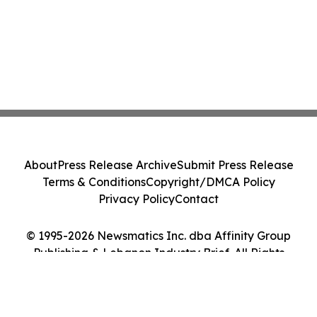
About
Press Release Archive
Submit Press Release
Terms & Conditions
Copyright/DMCA Policy
Privacy Policy
Contact
© 1995-2026 Newsmatics Inc. dba Affinity Group
Publishing & Lebanon Industry Brief. All Rights
Reserved.
Cookie Settings / Your Privacy Choices